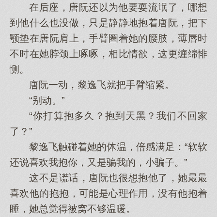
在后座，唐阮还以为他要耍流氓了，哪想
到他什么也没做，只是静静地抱着唐阮，把下
颚垫在唐阮肩上，手臂圈着她的腰肢，薄唇时
不时在她脖颈上啄啄，相比情欲，这更缠绵悱
恻。
唐阮一动，黎逸飞就把手臂缩紧。
“别动。”
“你打算抱多久？抱到天黑？我们不回家
了？”
黎逸飞触碰着她的体温，倍感满足：“软软
还说喜欢我抱你，又是骗我的，小骗子。”
这不是谎话，唐阮也很想抱他了，她最最
喜欢他的抱抱，可能是心理作用，没有他抱着
睡，她总觉得被窝不够温暖。