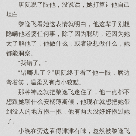
唐阮睨了眼他，没说话，她打算让他自己
坦白。
黎逸飞看她这表情就明白，他这辈子别想
隐瞒他老婆任何事，除了因为聪明，还因为她
太了解他了，他做什么，或者说想做什么，她
都能洞察。
“我错了。”
“错哪儿了？”唐阮终于看了他一眼，唇边
弯着笑，温柔又有点小狡黠。
那种神态就把黎逸飞迷住了，他一点都不
想跟她聊什么安橘薄斯倾，他现在就想把她带
到没人的地方抱一抱，他有两天没好好抱过她
了。
小晚在旁边看得津津有味，忽然被黎逸飞