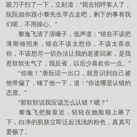
眼刀子扫了一下，立刻道：“我去招呼客人了，
阮阮姐你跟小黎先生早点走吧，剩下的事有我
们呢，不用操心。”
黎逸飞清了清嗓子，低声道：“错在不该把
薄斯倾招来，错在不该太想你，不该太喜欢
你，不该想尽一切办法让我的老婆回家，是我
惹软软生气了，我反省，以后少喜欢你一点。”
“你敢！”唐阮话一出口，就意识到自己被
他带偏了，锤了他一下，道：“你这哪是认错的
态度。”
“那软软说我应该怎么认错？嗯？”
黎逸飞把脸靠近，轻轻在她脸颊上啄了
下，白净的肌肤立即泛起浅浅的粉色，真真可
爱极了。