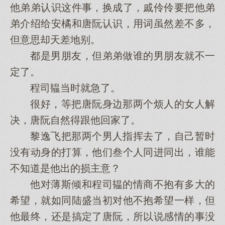
他弟弟认识这件事，换成了，戚伶伶要把他弟
弟介绍给安橘和唐阮认识，用词虽然差不多，
但意思却天差地别。
都是男朋友，但弟弟做谁的男朋友就不一
定了。
程司韫当时就急了。
很好，等把唐阮身边那两个烦人的女人解
决，唐阮自然得跟他回家了。
黎逸飞把那两个男人指挥去了，自己暂时
没有动身的打算，他们叁个人同进同出，谁能
不知道是他出的损主意？
他对薄斯倾和程司韫的情商不抱有多大的
希望，就如同陆盛当初对他不抱希望一样，但
他最终，还是搞定了唐阮，所以说感情的事没