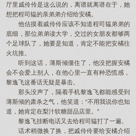
厅里戚伶伶是这么说的，离谱就离谱在于，她
想把程司韫的亲弟弟介绍给安橘。
他估摸着戚伶伶应该不知道程司韫弟弟的
底细，那位弟弟读大学，交过的女朋友都够两
个足球队了，她要是知道，肯定不能把安橘往
火坑推。
听到这话，薄斯倾僵住了，他没把握安橘
会不会爱上别人，在他心里一直有种恐慌感，
黎逸飞这番话无疑是暴击。
那头没声了，隔着手机黎逸飞都能感受到
薄斯倾的肃杀之气，他笑道：“不用我说你也知
道，她肯定在梨汁软糖甜品店里。”
黎逸飞挂断电话又去给程司韫打了一遍。
话术稍微换了换，把戚伶伶要给安橘介绍