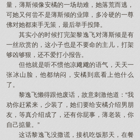
量，薄斯倾像安橘的一场劫难，她落荒而逃，
可她又何尝不是薄斯倾的业障，多冷硬的一尊
佛对她都束手无策，最后举手投降。
其实小的时候打完架黎逸飞对薄斯倾是有
一丝欣赏的，这小子也是不要命的主儿，打架
够凶够狠，还不爱打小报告。
但他就是听不惯他凉飕飕的语气，天天一
张冰山脸，他都纳闷，安橘到底看上他什么
了。
黎逸飞懒得跟他废话，故意刺激他道：“我
劝你赶紧来，少装了，她们要给安橘介绍男朋
友，等真介绍成了，还有你屁事，薄老装，你
自己掂量。”
这话黎逸飞没撒谎，接机吃饭那天，在餐