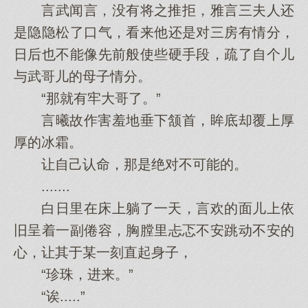
言武闻言，没有将之推拒，雅言三夫人还
是隐隐松了口气，看来他还是对三房有情分，
日后也不能像先前般使些硬手段，疏了自个儿
与武哥儿的母子情分。
“那就有牢大哥了。”
言曦故作害羞地垂下颔首，眸底却覆上厚
厚的冰霜。
让自己认命，那是绝对不可能的。
.......
白日里在床上躺了一天，言欢的面儿上依
旧呈着一副倦容，胸膛里忐忑不安跳动不安的
心，让其于某一刻直起身子，
“珍珠，进来。”
“诶.....”