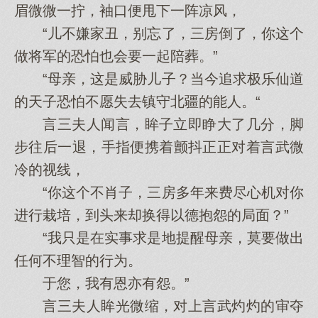
眉微微一拧，袖口便甩下一阵凉风，
“儿不嫌家丑，别忘了，三房倒了，你这个
做将军的恐怕也会要一起陪葬。”
“母亲，这是威胁儿子？当今追求极乐仙道
的天子恐怕不愿失去镇守北疆的能人。“
言三夫人闻言，眸子立即睁大了几分，脚
步往后一退，手指便携着颤抖正正对着言武微
冷的视线，
“你这个不肖子，三房多年来费尽心机对你
进行栽培，到头来却换得以德抱怨的局面？”
“我只是在实事求是地提醒母亲，莫要做出
任何不理智的行为。
于您，我有恩亦有怨。”
言三夫人眸光微缩，对上言武灼灼的审夺