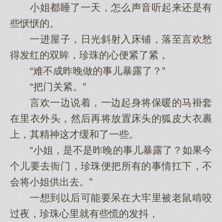
小姐都睡了一天，怎么声音听起来还是有
些恹恹的。
一进屋子，日光斜射入床铺，落至言欢愁
得发红的双眸，珍珠的心便紧了紧，
“难不成昨晚做的事儿暴露了？”
“把门关紧。”
言欢一边说着，一边起身将保暖的马褂套
在里衣外头，然后再将放置床头的狐皮大衣裹
上，其精神这才缓和了一些。
“小姐，是不是昨晚的事儿暴露了？如果今
个儿要去衙门，珍珠便把所有的事情扛下，不
会将小姐供出去。”
一想到以后可能要呆在大牢里被老鼠啃咬
过夜，珍珠心里就有些慌的发抖，