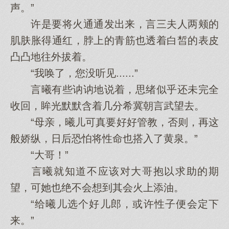
声。”
许是要将火通通发出来，言三夫人两颊的
肌肤胀得通红，脖上的青筋也透着白皙的表皮
凸凸地往外拔着。
“我唤了，您没听见......”
言曦有些讷讷地说着，思绪似乎还未完全
收回，眸光默默含着几分希冀朝言武望去。
“母亲，曦儿可真要好好管教，否则，再这
般娇纵，日后恐怕将性命也搭入了黄泉。”
“大哥！”
言曦就知道不应该对大哥抱以求助的期
望，可她也绝不会想到其会火上添油。
“给曦儿选个好儿郎，或许性子便会定下
来。”