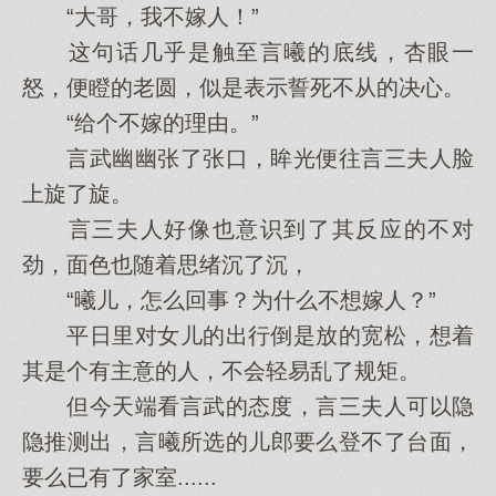
“大哥，我不嫁人！”
这句话几乎是触至言曦的底线，杏眼一
怒，便瞪的老圆，似是表示誓死不从的决心。
“给个不嫁的理由。”
言武幽幽张了张口，眸光便往言三夫人脸
上旋了旋。
言三夫人好像也意识到了其反应的不对
劲，面色也随着思绪沉了沉，
“曦儿，怎么回事？为什么不想嫁人？”
平日里对女儿的出行倒是放的宽松，想着
其是个有主意的人，不会轻易乱了规矩。
但今天端看言武的态度，言三夫人可以隐
隐推测出，言曦所选的儿郎要么登不了台面，
要么已有了家室......