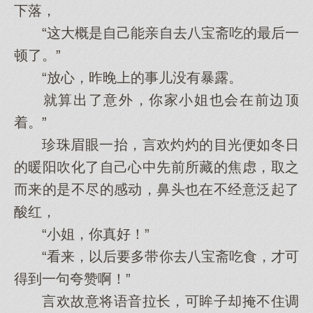
下落，
“这大概是自己能亲自去八宝斋吃的最后一
顿了。”
“放心，昨晚上的事儿没有暴露。
就算出了意外，你家小姐也会在前边顶
着。”
珍珠眉眼一抬，言欢灼灼的目光便如冬日
的暖阳吹化了自己心中先前所藏的焦虑，取之
而来的是不尽的感动，鼻头也在不经意泛起了
酸红，
“小姐，你真好！”
“看来，以后要多带你去八宝斋吃食，才可
得到一句夸赞啊！”
言欢故意将语音拉长，可眸子却掩不住调