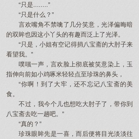
“只是........”
“只是什么？”
言欢嘴角不禁噙了几分笑意，光泽偏晦暗
的双眸也因这小丫头的有趣而泛上了光泽。
“只是，小姐有空记得捎八宝斋的大肘子来
看望我。”
噗嗤一声，言欢脸上彻底被笑意染上，玉
指伸向前如小鸡啄米轻轻点至珍珠的鼻头，
“你啊！到了大牢，还不忘记八宝斋的美
食。
不过，我今个儿也想吃大肘子了，带你到
八宝斋去吃一趟吧。”
“真的？”
珍珠眼眸先是一喜，而后便将目光淡淡往