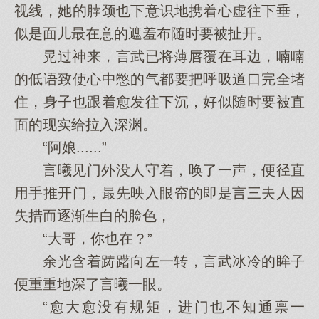
视线，她的脖颈也下意识地携着心虚往下垂，
似是面儿最在意的遮羞布随时要被扯开。
晃过神来，言武已将薄唇覆在耳边，喃喃
的低语致使心中憋的气都要把呼吸道口完全堵
住，身子也跟着愈发往下沉，好似随时要被直
面的现实给拉入深渊。
“阿娘......”
言曦见门外没人守着，唤了一声，便径直
用手推开门，最先映入眼帘的即是言三夫人因
失措而逐渐生白的脸色，
“大哥，你也在？”
余光含着踌躇向左一转，言武冰冷的眸子
便重重地深了言曦一眼。
“愈大愈没有规矩，进门也不知通禀一