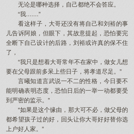
无论是哪种选择，自己都绝不会答应。
“我.......”
看这样子，大哥还没有将自己和刘裕的事
儿告诉阿娘，但眼下，其故意提起，恐怕要完
全断下自己设计的后路，刘裕或许真的保不住
了，
“我只是想着大哥常年不在家中，做女儿想
要在父母跟前多呆上些日子，将孝道尽足。”
言曦知道言武说一不二的性格，今日要不
能明确表明态度，恐怕日后的一举一动都要受
到严密的监示。”
“如果是这个缘由，那大可不必，做父母的
都希望孩子过的好，回头让你大哥好好替你选
上户好人家。”