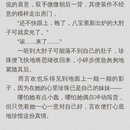
侃的喜意，双手微微朝后一背，其便装作不经
意的模样走出房门，
“还不快跟上，晚了，八宝斋新出炉的大肘
子可就卖光了。”
“诶......来了.......”
一听到大肘子可能落不到自己的肚子，珍
珠便飞快地将思绪收回来，小碎步便急匆匆地
紧随其后。
而言欢也乐得见到地面上一颠一颠的影
子，因为在她的心里珍珠已是自己的妹妹——
哪怕她有点小蠢，哪怕她偶尔冲动闯货，
但只凭着她一心一意对自己好，言欢便打心底
地珍惜这份真情。