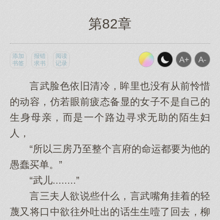
第82章
添加
报错
阅读
书签
求书
记录
言武脸色依旧清冷，眸里也没有从前怜惜
的动容，仿若眼前疲态备显的女子不是自己的
生身母亲，而是一个路边寻求无助的陌生妇
人，
“所以三房乃至整个言府的命运都要为他的
愚蠢买单。”
“武儿........”
言三夫人欲说些什么，言武嘴角挂着的轻
蔑又将口中欲往外吐出的话生生噎了回去，柳